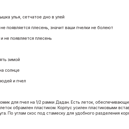
рышка улья, сетчатое дно в улей
, не появляется плесень, значит ваши пчелки не болеют
 и не появляется плесень
ять зимой
на солнце
людей и пчел
домик для пчел на 1/2 рамки Дадан. Есть леток, обеспечивающ
 леток обрамлен пластиком. Корпус усилен пластиковыми встав
га. По углам скос под стамеску для удобного разделения к