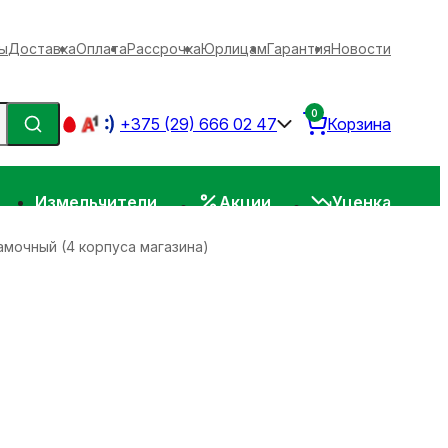
ы
Доставка
Оплата
Рассрочка
Юрлицам
Гарантия
Новости
0
+375 (29) 666 02 47
Корзина
Измельчители
Акции
Уценка
амочный (4 корпуса магазина)