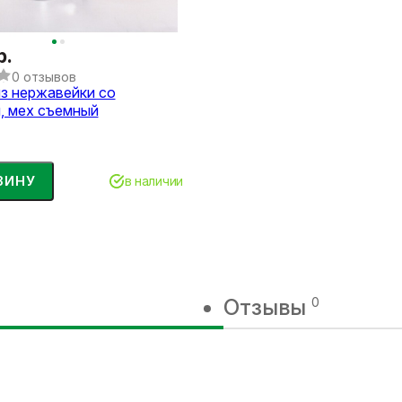
р.
0 отзывов
з нержавейки со
, мех съемный
ЗИНУ
в наличии
Отзывы
0