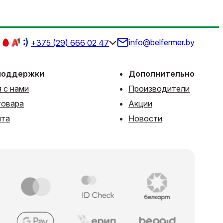
info@belfermer.by
+375 (29) 666 02 47
поддержки
Дополнительно
 с нами
Производители
товара
Акции
йта
Новости