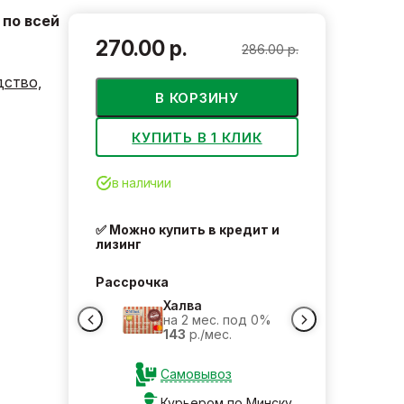
по всей
270.00 р.
286.00 р.
дство,
В КОРЗИНУ
КУПИТЬ В 1 КЛИК
в наличии
✅ Можно купить в кредит и
лизинг
Рассрочка
Халва
на 2 мес. под 0%
143
р./мес.
Самовывоз
Курьером по Минску