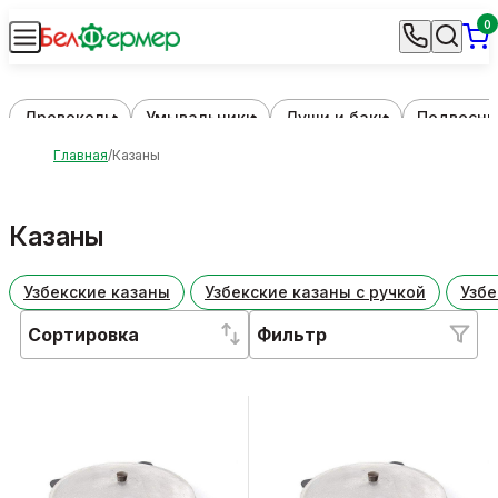
0
Дровоколы
Умывальники
Души и баки
Подвесны
Главная
Казаны
Казаны
Узбекские казаны
Узбекские казаны с ручкой
Узбе
Сортировка
Фильтр