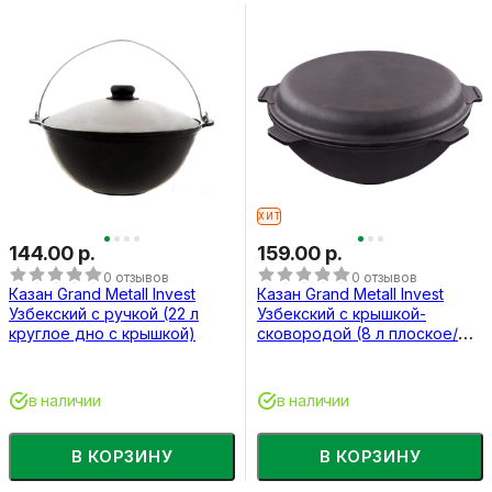
ХИТ
144.00 р.
159.00 р.
0 отзывов
0 отзывов
Казан Grand Metall Invest
Казан Grand Metall Invest
Узбекский с ручкой (22 л
Узбекский с крышкой-
круглое дно с крышкой)
сковородой (8 л плоское/
круглое дно)
в наличии
в наличии
В КОРЗИНУ
В КОРЗИНУ