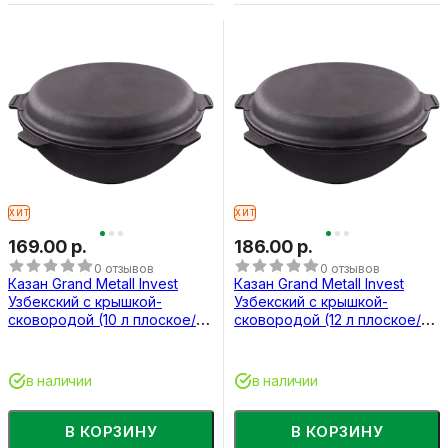
ХИТ
ХИТ
169.00 р.
186.00 р.
0 отзывов
0 отзывов
Казан Grand Metall Invest
Казан Grand Metall Invest
Узбекский с крышкой-
Узбекский с крышкой-
сковородой (10 л плоское/
сковородой (12 л плоское/
круглое дно)
круглое дно)
в наличии
в наличии
В КОРЗИНУ
В КОРЗИНУ