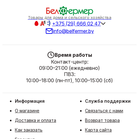
необходимые для приготовления вкуснейшего плова!
Товары для дома и сельского хозяйства
+375 (29) 666 02 47
info@belfermer.by
Время работы
Контакт-центр:
09:00–21:00 (ежедневно)
ПВЗ:
10:00–18:00 (пн-пт), 10:00–15:00 (сб)
Как выбрать чугунный казан?
Итак, мы выяснили, что правильный казан должен быть
обязательно чугунным. Что же еще нужно учесть при его
Информация
Служба поддержки
выборе?
О магазине
Связаться с нами
Рекомендуем обратить внимание на:
Доставка и оплата
Возврат товара
Объем. Казаны небольшого размера (до 6-8 л) обычно
предназначены для дома либо пикников с выездом
Как заказать
Карта сайта
природу. Наибольшей популярностью пользуются
емкости побольше – до 22 л. Причина проста: в наших