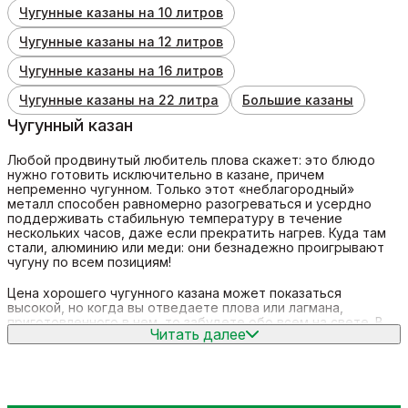
Чугунные казаны на 10 литров
Чугунные казаны на 12 литров
Чугунные казаны на 16 литров
Чугунные казаны на 22 литра
Большие казаны
Чугунный казан
Любой продвинутый любитель плова скажет: это блюдо
нужно готовить исключительно в казане, причем
непременно чугунном. Только этот «неблагородный»
металл способен равномерно разогреваться и усердно
поддерживать стабильную температуру в течение
нескольких часов, даже если прекратить нагрев. Куда там
стали, алюминию или меди: они безнадежно проигрывают
чугуну по всем позициям!
Цена хорошего чугунного казана может показаться
высокой, но когда вы отведаете плова или лагмана,
приготовленного в нем, то забудете обо всем на свете. В
Читать далее
том числе, и о деньгах которые вы даже не потратили, а
разумно вложили в собственное здоровое и вкусное меню.
В нашем интернет-магазине вы можете купить настоящий
узбекский чугунный казан, а также прочие принадлежности,