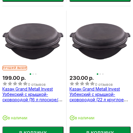
ЛУЧШИЙ ВЫБОР
199.00 р.
230.00 р.
0 отзывов
0 отзывов
Казан Grand Metall Invest
Казан Grand Metall Invest
Узбекский с крышкой-
Узбекский с крышкой-
сковородой (16 л плоское/
сковородой (22 л круглое
круглое дно)
дно)
в наличии
в наличии
В КОРЗИНУ
В КОРЗИНУ