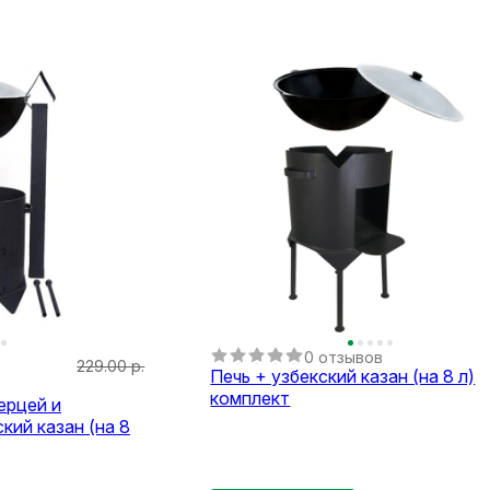
0 отзывов
229.00 р.
Печь + узбекский казан (на 8 л)
комплект
ерцей и
кий казан (на 8