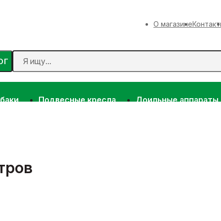
О магазине
Контакт
ОГ
 баки
Подвесные кресла
Доильные аппараты
тров