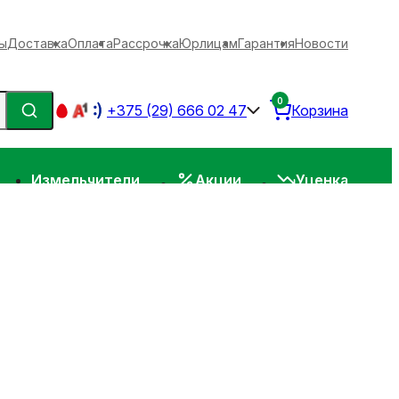
ы
Доставка
Оплата
Рассрочка
Юрлицам
Гарантия
Новости
0
+375 (29) 666 02 47
Корзина
Измельчители
Акции
Уценка