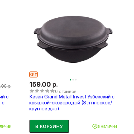
ХИТ
159.00 р.
1.00 р.
0 отзывов
ий с
Казан Grand Metall Invest Узбекский с
 с
крышкой-сковородой (8 л плоское/
круглое дно)
В КОРЗИНУ
аличии
в наличии