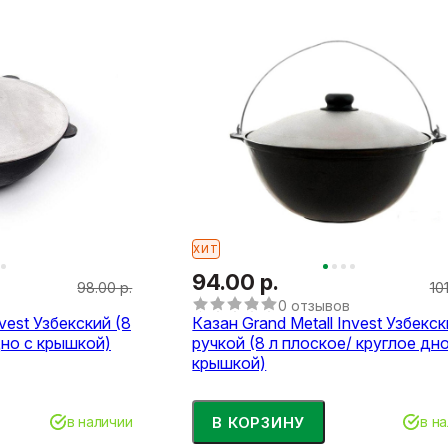
ХИТ
94.00 р.
98.00 р.
10
0 отзывов
nvest Узбекский (8
Казан Grand Metall Invest Узбекск
дно с крышкой)
ручкой (8 л плоское/ круглое дно
крышкой)
В КОРЗИНУ
в наличии
в н