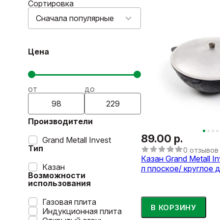
Сортировка
Сначала популярные
Цена
от
до
Производители
89.00 р.
Grand Metall Invest
Тип
0 отзывов
Казан Grand Metall I
Казан
л плоское/ круглое 
Возможности
использования
Газовая плита
В КОРЗИНУ
Индукционная плита