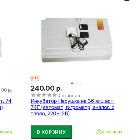
ХИТ
240.00 р.
.00 р.
0 отзывов
т. 74
Инкубатор Несушка на 36 яиц арт.
В)
74Г (автомат, гигрометр, аналог. с
табло, 220+12В)
В КОРЗИНУ
аличии
в наличии