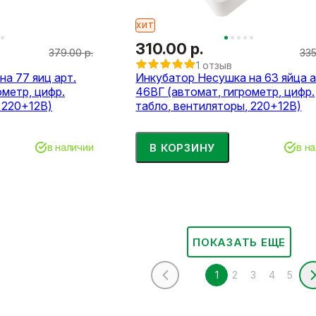
ХИТ
310.00 р.
379.00 р.
335
1 отзыв
а 77 яиц арт.
Инкубатор Несушка на 63 яйца а
ометр, цифр.
46ВГ (автомат, гигрометр, цифр.
 220+12В)
табло, вентиляторы, 220+12В)
В КОРЗИНУ
в наличии
в н
ПОКАЗАТЬ ЕЩЕ
1
2
3
4
5