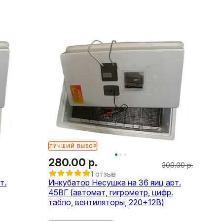
ЛУЧШИЙ ВЫБОР
280.00 р.
309.00 р.
1 отзыв
т.
Инкубатор Несушка на 36 яиц арт.
45ВГ (автомат, гигрометр, цифр.
табло, вентиляторы, 220+12В)