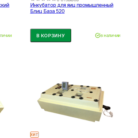
ский
Инкубатор для яиц промышленный
Блиц База 520
В КОРЗИНУ
аличии
в наличии
ХИТ