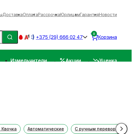
ы
Доставка
Оплата
Рассрочка
Юрлицам
Гарантия
Новости
0
+375 (29) 666 02 47
Корзина
Измельчители
Акции
Уценка
 Квочка
Автоматические
С ручным переворотом