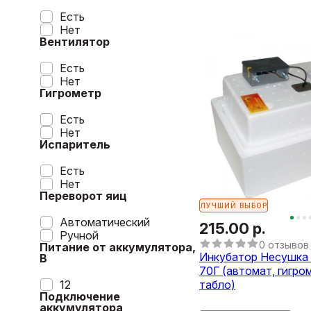
Есть
Нет
Вентилятор
Есть
Нет
Гигрометр
Есть
Нет
Испаритель
Есть
Нет
Переворот яиц
ЛУЧШИЙ ВЫБОР
Автоматический
215.00 р.
Ручной
0 отзывов
Питание от аккумулятора,
Инкубатор Несушка н
В
70Г (автомат, гигром
12
табло)
Подключение
аккумулятора