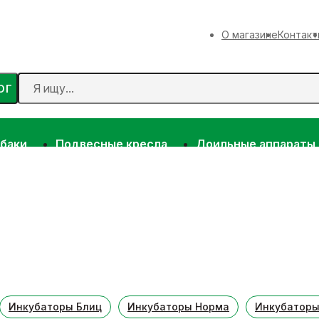
О магазине
Контакт
ОГ
 баки
Подвесные кресла
Доильные аппараты
Инкубаторы Блиц
Инкубаторы Норма
Инкубаторы