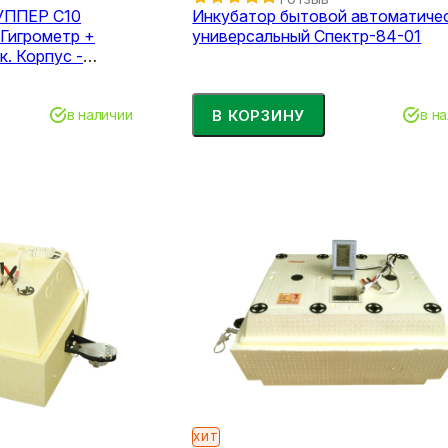
УППЕР С10
Инкубатор бытовой автоматиче
 Гигрометр +
универсальный Спектр-84-01
ч-панели
В КОРЗИНУ
в наличии
в н
ХИТ