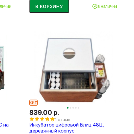
В КОРЗИНУ
аличии
в наличии
ХИТ
839.00 р.
1 отзыв
С на
Инкубатор цифровой Блиц 48Ц,
деревянный корпус