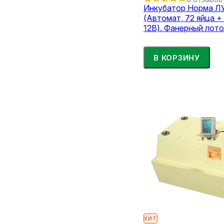
Инкубатор Норма Л
(Автомат, 72 яйца +
12В). Фанерный лоток. Корпус -
пластиковые сэндви
В КОРЗИНУ
ХИТ