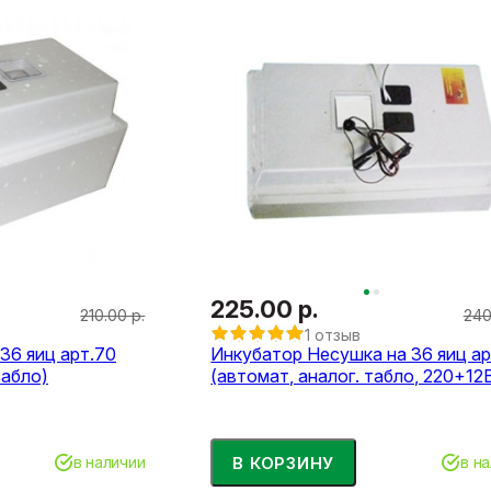
225.00 р.
210.00 р.
240
1 отзыв
36 яиц арт.70
Инкубатор Несушка на 36 яиц ар
табло)
(автомат, аналог. табло, 220+12
В КОРЗИНУ
в наличии
в н