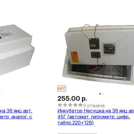
ХИТ
255.00 р.
0 отзывов
а 36 яиц арт.
Инкубатор Несушка на 36 яиц ар
етр, аналог. с
45Г (автомат, гигрометр, цифр.
табло,220+12В)