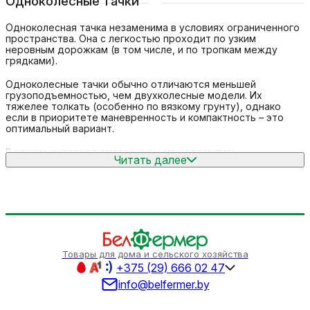
Одноколесные тачки
Одноколесная тачка незаменима в условиях ограниченного
пространства. Она с легкостью проходит по узким
неровным дорожкам (в том числе, и по тропкам между
грядками).
Одноколесные тачки обычно отличаются меньшей
грузоподъемностью, чем двухколесные модели. Их
тяжелее толкать (особенно по вязкому грунту), однако
если в приоритете маневренность и компактность – это
оптимальный вариант.
В нашем-интернет-магазине вы можете купить
Читать далее
одноколесные тачки авторитетных брендов: «Фермер»
(Россия), ECO (Китай), Skiper (Словакия-КНР) и Brado
(Италия-КНР). К вашим услугам надежные и функциональные
модели различного предназначения с оцинкованными
кузовами, устойчивыми к коррозии.
Товары для дома и сельского хозяйства
+375 (29) 666 02 47
info@belfermer.by