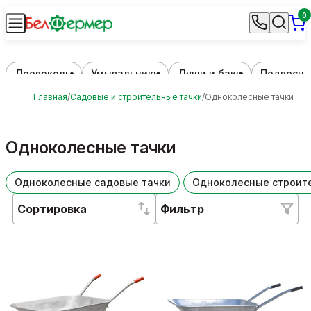
0
Дровоколы
Умывальники
Души и баки
Подвесны
Главная
Садовые и строительные тачки
Одноколесные тачки
Одноколесные тачки
Одноколесные садовые тачки
Одноколесные строит
Сортировка
Фильтр