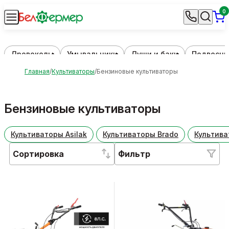
0
Дровоколы
Умывальники
Души и баки
Подвесны
Главная
Культиваторы
Бензиновые культиваторы
Бензиновые культиваторы
Культиваторы Asilak
Культиваторы Brado
Культива
Сортировка
Фильтр