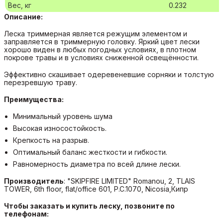
Вес, кг
0.232
Описание:
Леска триммерная является режущим элементом и
заправляется в триммерную головку. Яркий цвет лески
хорошо виден в любых погодных условиях, в плотном
покрове травы и в условиях сниженной освещённости.
Эффективно скашивает одеревеневшие сорняки и толстую
перезревшую траву.
Преимущества:
Минимальный уровень шума
Высокая износостойкость.
Крепкость на разрыв.
Оптимальный баланс жесткости и гибкости.
Равномерность диаметра по всей длине лески.
Производитель
:
"SKIPFIRE LIMITED" Romanou, 2, TLAIS
TOWER, 6th floor, flat/office 601, P.C.1070, Nicosia,Кипр
Чтобы заказать и купить леску, позвоните по
телефонам: