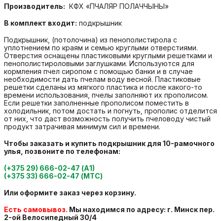
Производитель:
КФХ «ПЧАЛЯР ПОЛАЧЧЫНЫ»
В комплект входит:
подкрышник
Подкрышник, (потолочина) из пенополистирола с
уплотнением по краям и семью круглыми отверстиями.
Отверстия оснащены пластиковыми круглыми решетками и
пенополистироловыми заглушками. Используются для
кормления пчел сиропом с помощью банки и в случае
необходимости дать пчелам воду весной. Пластиковые
решетки сделаны из мягкого пластика и после какого-то
времени использования, пчелы заполняют их прополисом.
Если решетки заполненные прополисом поместить в
холодильник, потом достать и погнуть, прополис отделится
от них, что даст возможность получить пчеловоду чистый
продукт затрачивая минимум сил и времени.
Чтобы заказать и купить подкрышник для 10-рамочного
улья
, позвоните по телефонам:
(+375 29) 666-02-47 (А1)
(+375 33) 666-02-47 (МТС)
Или оформите заказ через корзину.
Есть самовывоз.
Мы находимся по адресу: г. Минск пер.
2-ой Велосипедный
30/4