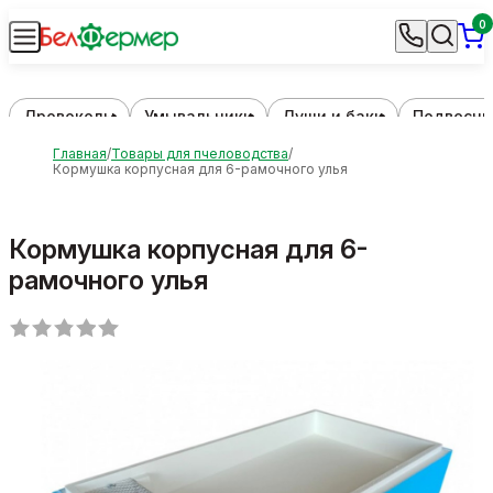
0
Дровоколы
Умывальники
Души и баки
Подвесны
Главная
Товары для пчеловодства
Кормушка корпусная для 6-рамочного улья
Кормушка корпусная для 6-
рамочного улья