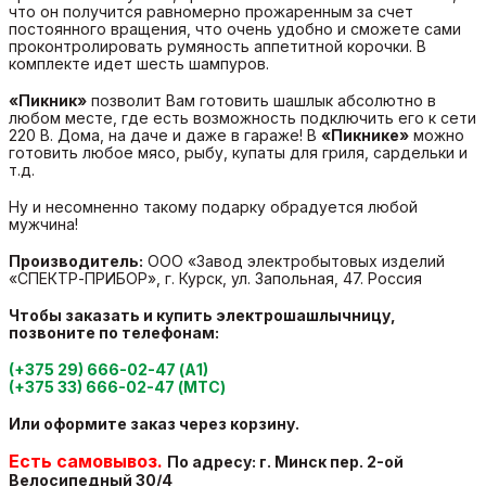
что он получится равномерно прожаренным за счет
постоянного вращения, что очень удобно и сможете сами
проконтролировать румяность аппетитной корочки. В
комплекте идет шесть шампуров.
«Пикник»
позволит Вам готовить шашлык абсолютно в
любом месте, где есть возможность подключить его к сети
220 В. Дома, на даче и даже в гараже! В
«Пикнике»
можно
готовить любое мясо, рыбу, купаты для гриля, сардельки и
т.д.
Ну и несомненно такому подарку обрадуется любой
мужчина!
Производитель:
ООО «Завод электробытовых изделий
«СПЕКТР-ПРИБОР», г. Курск, ул. Запольная, 47. Россия
Чтобы заказать и купить электрошашлычницу,
позвоните по телефонам:
(+375 29) 666-02-47 (А1)
(+375 33) 666-02-47 (МТС)
Или оформите заказ через корзину.
Есть самовывоз.
По адресу: г. Минск пер. 2-ой
Велосипедный
30/4