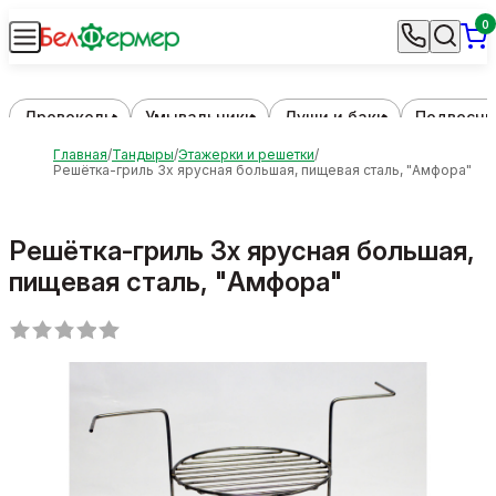
0
Дровоколы
Умывальники
Души и баки
Подвесны
Главная
Тандыры
Этажерки и решетки
Решётка-гриль 3х ярусная большая, пищевая сталь, "Амфора"
Решётка-гриль 3х ярусная большая,
пищевая сталь, "Амфора"