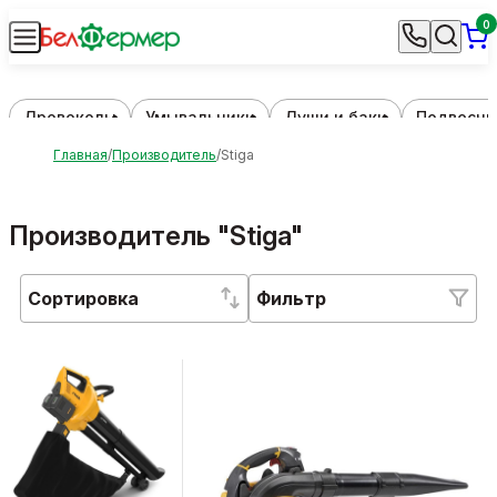
0
Дровоколы
Умывальники
Души и баки
Подвесны
Главная
Производитель
Stiga
Производитель "Stiga"
Сортировка
Фильтр