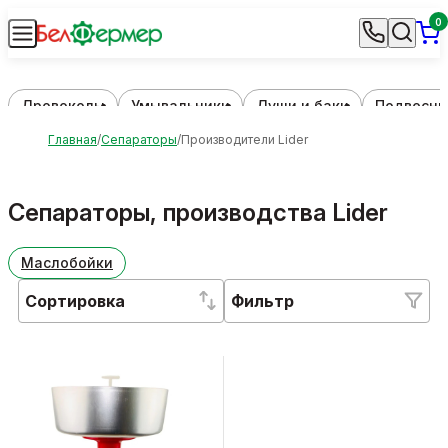
0
Дровоколы
Умывальники
Души и баки
Подвесны
Главная
Сепараторы
Производители Lider
Сепараторы, производства Lider
Маслобойки
Сортировка
Фильтр