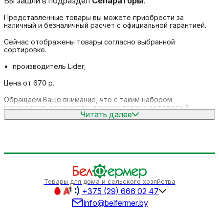
Вы зашли в подраздел
Сепараторы
.
Представленные товары вы можете приобрести за
наличный и безналичный расчет с официальной гарантией.
Сейчас отображены товары согласно выбранной
сортировке.
производитель Lider;
Цена от 670 р.
Обращаем Ваше внимание, что с таким набором
параметров, количество данного товара
осталось 1
.
Читать далее
Так же Вы можете позвонить нам по телефону 666-02-47, и
наши менеджеры с удовольствием проконсультируют и
подберут для Вас оптимальный вариант.
Выбирая продукцию в нашем интернет-магазине, Вы всегда
будете уверены в качестве приобретенного товара, а мы
всегда будем рады видеть Вас снова.
Товары для дома и сельского хозяйства
Всегда Ваш "
БелФермер
"
+375 (29) 666 02 47
info@belfermer.by