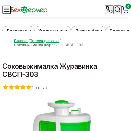
0
Дровоколы
Умывальники
Души и баки
Подвесны
Главная
Пресса для сока
Соковыжималка Журавинка СВСП-303
Соковыжималка Журавинка
СВСП-303
1 отзыв