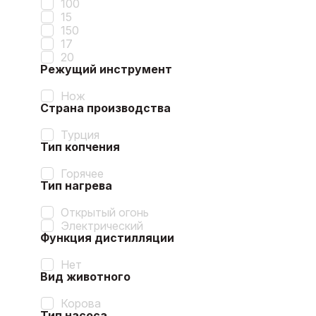
100
15
150
17
20
Режущий инструмент
Нож
Страна производства
Турция
Тип копчения
Горячее
Тип нагрева
Открытый огонь
Электрический
Функция дистилляции
Нет
Вид животного
Корова
Тип насоса