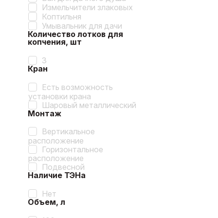
Измельчители злаковых
Коптильня
Умывальник для дачи
Количество лотков для
копчения, шт
3
Кран
Есть возможность
установки крана
Шаровый металлический
Монтаж
Вертикальное
расположение
Горизонтальное
расположение
Подвесной
Наличие ТЭНа
Нет
Объем, л