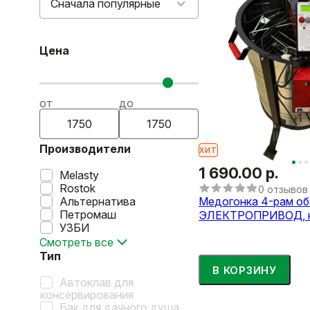
Сначала популярные
Цена
от
до
Производители
ХИТ
1 690.00 р.
Melasty
Rostok
0 отзывов
Альтернатива
Медогонка 4-рам о
Петромаш
ЭЛЕКТРОПРИВОД, к
УЗБИ
Смотреть все
Тип
В КОРЗИНУ
Автоклав для
консервирования
Бак для дачного душа