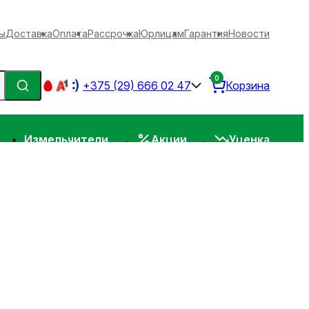
ы
Доставка
Оплата
Рассрочка
Юрлицам
Гарантия
Новости
0
+375 (29) 666 02 47
Корзина
Измельчители
Акции
Уценка