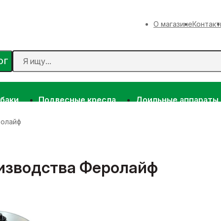
О магазине
Контакт
ОГ
 баки
Подвесные кресла
Доильные аппараты
ролайф
оизводства Феролайф