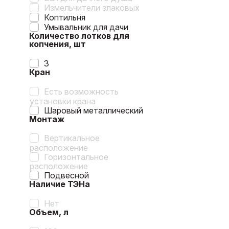
Измельчители злаковых
Коптильня
Умывальник для дачи
Количество лотков для
копчения, шт
3
Кран
Есть возможность
установки крана
Шаровый металлический
Монтаж
Вертикальное
расположение
Горизонтальное
расположение
Подвесной
Наличие ТЭНа
Нет
Объем, л