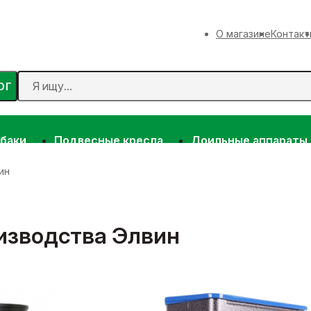
О магазине
Контакт
ОГ
 баки
Подвесные кресла
Доильные аппараты
ин
изводства Элвин