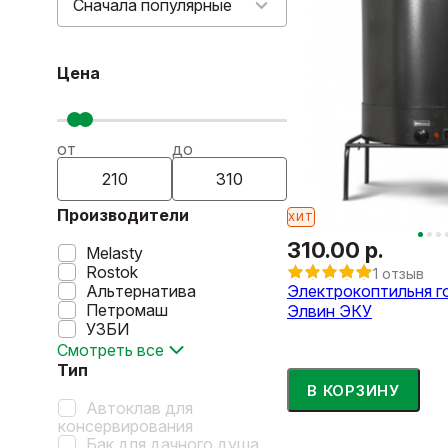
Сначала популярные
Цена
от
до
Производители
ХИТ
310.00 р.
Melasty
Rostok
1 отзыв
Альтернатива
Электрокоптильня г
Петромаш
Элвин ЭКУ
УЗБИ
Смотреть все
Тип
В КОРЗИНУ
Автоклав для
консервирования
Бак для дачного душа