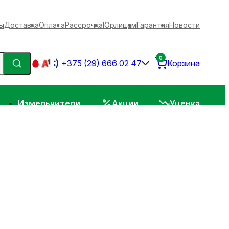
ы
Доставка
Оплата
Рассрочка
Юрлицам
Гарантия
Новости
0
+375 (29) 666 02 47
Корзина
Измельчители
Акции
Уценка