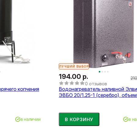
ЛУЧШИЙ ВЫБОР
194.00 р.
210
0 отзывов
орячего копчения
Водонагреватель наливной Элв
ЭВБО 20/1.25-1 (серебро), объем
В КОРЗИНУ
в наличии
в н