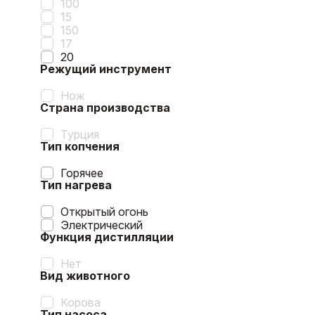
100
15
150
17
20
Режущий инструмент
Нож
Страна производства
Турция
Тип копчения
Горячее
Тип нагрева
Открытый огонь
Электрический
Функция дистилляции
Нет
Вид животного
Корова
Тип насоса