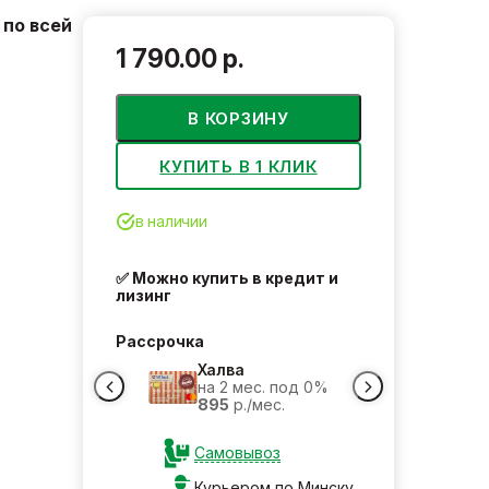
по всей
1 790.00 р.
В КОРЗИНУ
КУПИТЬ В 1 КЛИК
в наличии
✅ Можно купить в кредит и
лизинг
Рассрочка
Халва
на 2 мес. под 0%
895
р./мес.
Самовывоз
Курьером по Минску