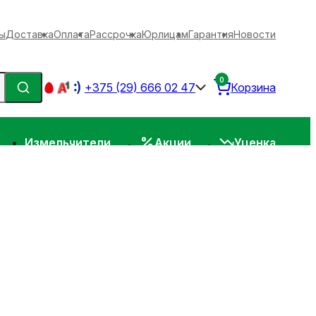
ы
Доставка
Оплата
Рассрочка
Юрлицам
Гарантия
Новости
0
+375 (29) 666 02 47
Корзина
Измельчители
Акции
Уценка