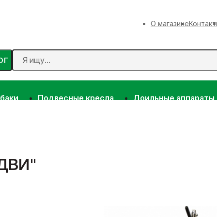
О магазине
Контакт
ОГ
 баки
Подвесные кресла
Доильные аппараты
АДВИ"