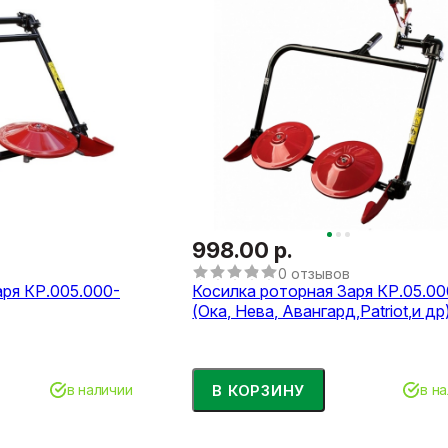
998.00 р.
0 отзывов
аря КР.005.000-
Косилка роторная Заря КР.05.0
(Ока, Нева, Авангард,Patriot,и др
В КОРЗИНУ
в наличии
в н