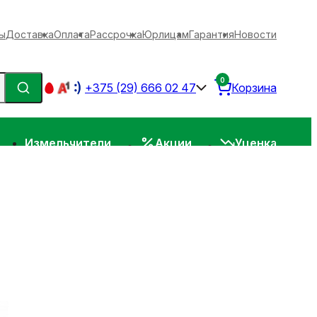
ы
Доставка
Оплата
Рассрочка
Юрлицам
Гарантия
Новости
0
+375 (29) 666 02 47
Корзина
Измельчители
Акции
Уценка