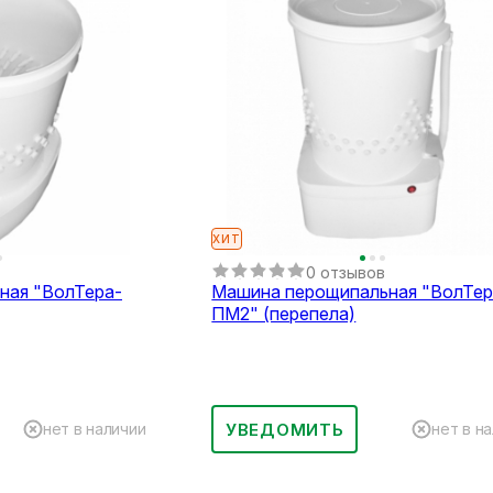
ХИТ
0 отзывов
ная "ВолТера-
Машина перощипальная "ВолТер
ПМ2" (перепела)
УВЕДОМИТЬ
нет в наличии
нет в н