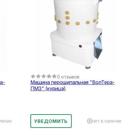
0 отзывов
а-
Машина перощипальная "ВолТера-
ПМ3" (курица)
УВЕДОМИТЬ
аличии
нет в наличии