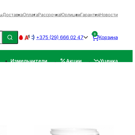
ы
Доставка
Оплата
Рассрочка
Юрлицам
Гарантия
Новости
0
+375 (29) 666 02 47
Корзина
Измельчители
Акции
Уценка