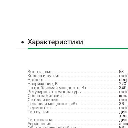
Характеристики
Высота, см:
53
Колеса и ручки:
ест
Нагрев:
неп
Напряжение, В:
220
Потребляемая мощность, Вт:
340
Регулировка температуры:
ест
Свеча зажигания:
кер
Сетевая вилка:
ест
Тепловая мощность, кВт:
36
Термостат:
ест
Тип пушки:
диз
теп
Тип топлива:
диз
Управление:
эле
Объем топливного бака, л:
56