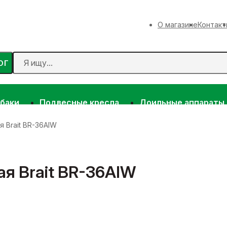
О магазине
Контакт
ОГ
 баки
Подвесные кресла
Доильные аппараты
 Brait BR-36AIW
я Brait BR-36AIW