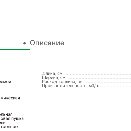
Описание
Длина, см:
ь
Ширина, см:
рямой
Расход топлива, л/ч:
Производительность, м3/ч:
ь
амическая
ь
ь
ельная
ловая пушка
ель
ктронное