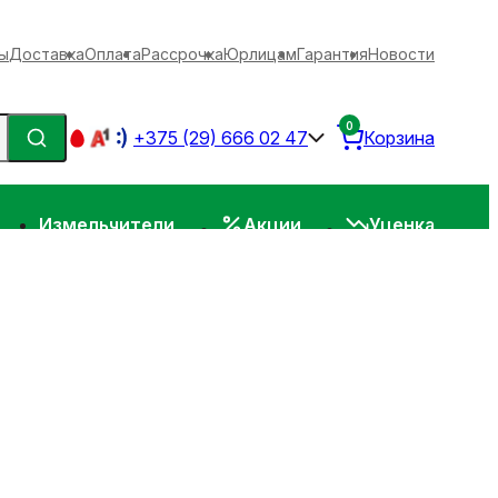
ы
Доставка
Оплата
Рассрочка
Юрлицам
Гарантия
Новости
0
+375 (29) 666 02 47
Корзина
Измельчители
Акции
Уценка