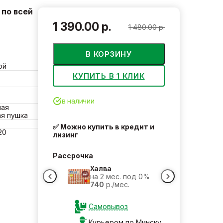
по всей
1 390.00 р.
1 480.00 р.
В КОРЗИНУ
ой
КУПИТЬ В 1 КЛИК
в наличии
ная
я пушка
✅ Можно купить в кредит и
20
лизинг
Рассрочка
Халва
на 2 мес. под 0%
740
р./мес.
Самовывоз
Курьером по Минску