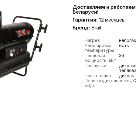
Доставляем и работаем 
Беларуси!
Гарантия:
12 месяцев
Бренд:
Brait
Нагрев
непрям
Регулировка
есть
температуры
Тепловая
36
мощность, кВт
Тип пушки
дизель
теплова
Тип топлива
дизель
Производительность,
7
м3/ч