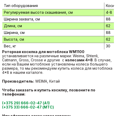
Тип оборудования
Коси
Регулируемая высота скашивания, см
4-8
Ширина захвата, см
88
Длина, см
62
Ширина, см
88
Высота, см
62
Вес, кг
30
Роторная косилка для мотоблока WM1100
устанавливается на различные марки: Weima, Shtenli,
Catmann, Gross, Crosse и другие с
колесами 4*8
. В случае,
если на Вашем мотоблоке установлены колеса большего
размера, то мы рекомендуем купить колеса для мотоблока
4*8 в нашем каталоге.
Производитель:
WEIMA, Китай
Чтобы заказать и купить косилку, позвоните по
телефонам:
(+375 29) 666-02-47 (А1)
(+375 33) 666-02-47 (МТС)
Или оформите заказ через корзину.