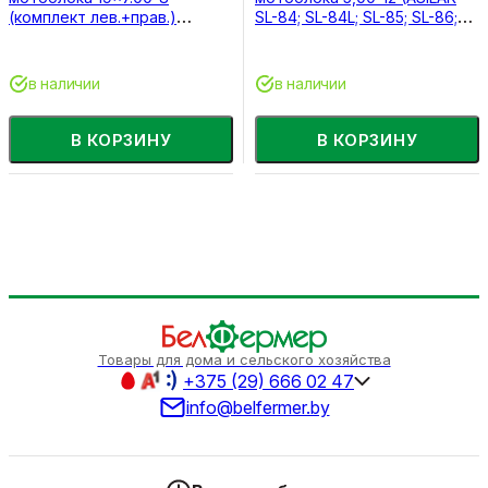
(комплект лев.+прав.)
SL-84; SL-84L; SL-85; SL-86;
(ASILAK)
SL-87; SL-93L FERMER FM-
813MX)
в наличии
в наличии
В КОРЗИНУ
В КОРЗИНУ
Товары для дома и сельского хозяйства
+375 (29) 666 02 47
info@belfermer.by