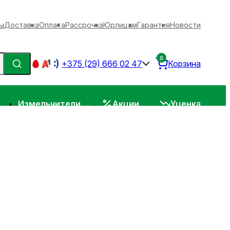
ы
Доставка
Оплата
Рассрочка
Юрлицам
Гарантия
Новости
0
+375 (29) 666 02 47
Корзина
Измельчители
Акции
Уценка