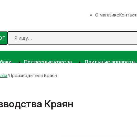
О магазине
Контакт
ОГ
 баки
Подвесные кресла
Доильные аппараты
лка
Производители Краян
зводства Краян