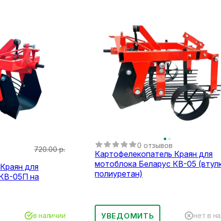
0 отзывов
720.00 р.
Картофелекопатель Краян для
мотоблока Беларус КВ-05 (втул
Краян для
полиуретан)
КВ-05П на
УВЕДОМИТЬ
в наличии
нет в н