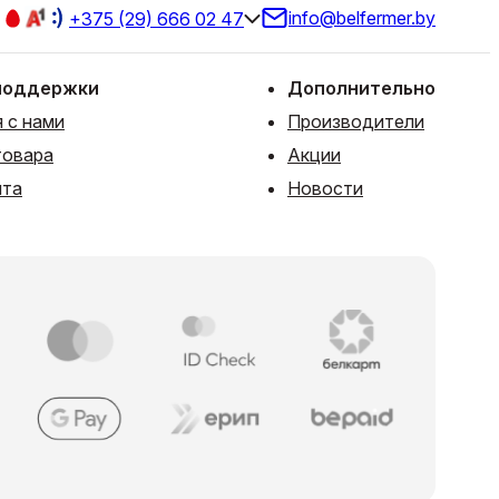
info@belfermer.by
+375 (29) 666 02 47
поддержки
Дополнительно
 с нами
Производители
товара
Акции
йта
Новости