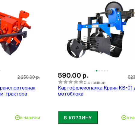
590.00 р.
2 250.00 р.
623
0 отзывов
транспортерная
Картофелекопалка Краян КВ-01 
ни-трактора
мотоблока
В КОРЗИНУ
в наличии
в н