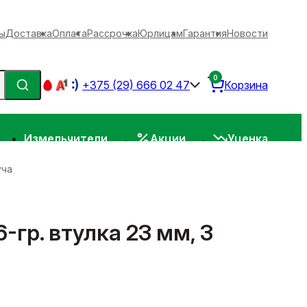
ы
Доставка
Оплата
Рассрочка
Юрлицам
Гарантия
Новости
0
+375 (29) 666 02 47
Корзина
Измельчители
Акции
Уценка
уча
-гр. втулка 23 мм, 3