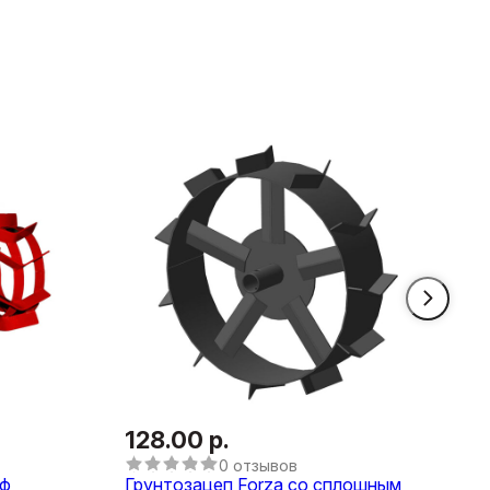
128.00 р.
0 отзывов
 ф
Грунтозацеп Forza со сплошным