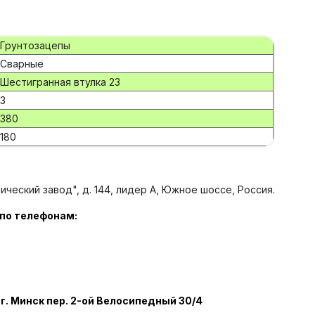
Грунтозацепы
Сварные
Шестигранная втулка 23
3
380
180
еский завод", д. 144, лидер А, Южное шоссе, Россия.
 по телефонам:
 г. Минск пер. 2-ой Велосипедный 30/4