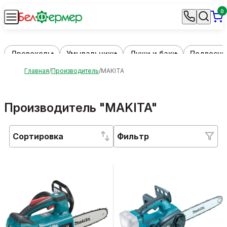
0
Дровоколы
Умывальники
Души и баки
Подвесны
Главная
Производитель
MAKITA
Производитель "MAKITA"
Сортировка
Фильтр