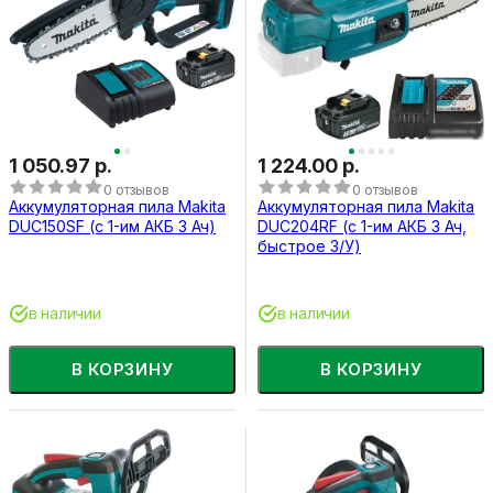
1 050.97 р.
1 224.00 р.
0 отзывов
0 отзывов
Аккумуляторная пила Makita
Аккумуляторная пила Makita
DUC150SF (с 1-им АКБ 3 Ач)
DUC204RF (с 1-им АКБ 3 Ач,
быстрое З/У)
в наличии
в наличии
В КОРЗИНУ
В КОРЗИНУ