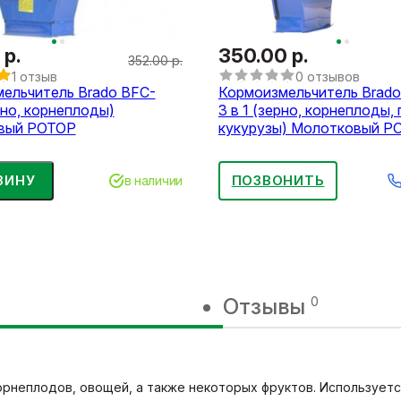
 р.
350.00 р.
352.00 р.
1 отзыв
0 отзывов
ельчитель Brado BFC-
Кормоизмельчитель Brado
рно, корнеплоды)
3 в 1 (зерно, корнеплоды,
вый РОТОР
кукурузы) Молотковый Р
ЗИНУ
ПОЗВОНИТЬ
в наличии
Отзывы
0
рнеплодов, овощей, а также некоторых фруктов. Используется