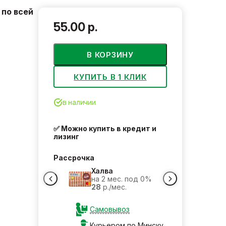
по всей
55.00 р.
В КОРЗИНУ
КУПИТЬ В 1 КЛИК
в наличии
✅ Можно купить в кредит и
лизинг
Рассрочка
Халва
на 2 мес. под 0%
28
р./мес.
Самовывоз
Курьером по Минску