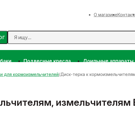
О магазине
Контакт
ОГ
 баки
Подвесные кресла
Доильные аппараты
ти для кормоизмельчителей
Диск-терка к кормоизмельчителям
льчителям, измельчителям 