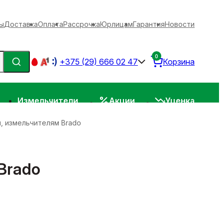
ы
Доставка
Оплата
Рассрочка
Юрлицам
Гарантия
Новости
0
+375 (29) 666 02 47
Корзина
Измельчители
Акции
Уценка
, измельчителям Brado
Brado