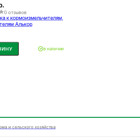
р.
0 отзывов
ка к кормоизмельчителям,
телям Алькор
ЗИНУ
в наличии
ома и сельского хозяйства