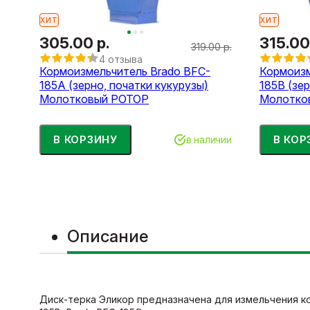
ХИТ
ХИТ
305.00 р.
315.00
319.00 р.
4 отзыва
Кормоизмельчитель Brado BFC-
Кормоизм
185A (зерно, початки кукурузы)
185В (зе
Молотковый РОТОР
Молотко
В КОРЗИНУ
В КОР
в наличии
Описание
Диск-терка Эликор предназначена для измельчения ко