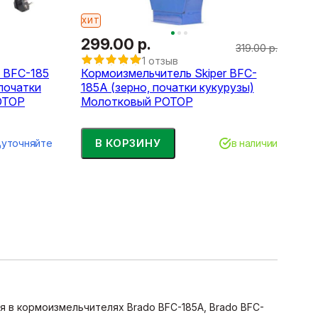
ХИТ
299.00 р.
319.00 р.
1 отзыв
 BFC-185
Кормоизмельчитель Skiper BFC-
 початки
185A (зерно, початки кукурузы)
ОТОР
Молотковый РОТОР
В КОРЗИНУ
уточняйте
в наличии
 в кормоизмельчителях Brado BFC-185A, Brado BFC-