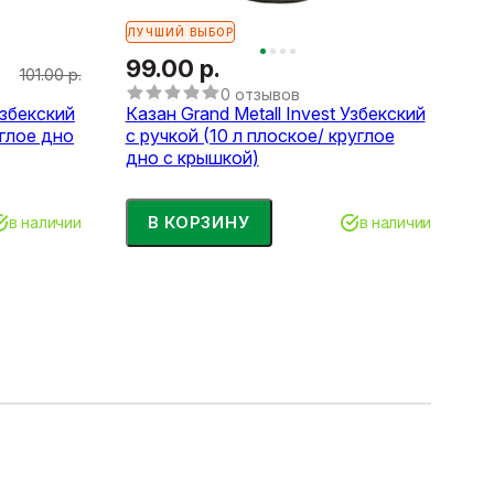
ЛУЧШИЙ ВЫБОР
99.00 р.
101.00 р.
0 отзывов
Узбекский
Казан Grand Metall Invest Узбекский
углое дно
с ручкой (10 л плоское/ круглое
дно с крышкой)
В КОРЗИНУ
в наличии
в наличии