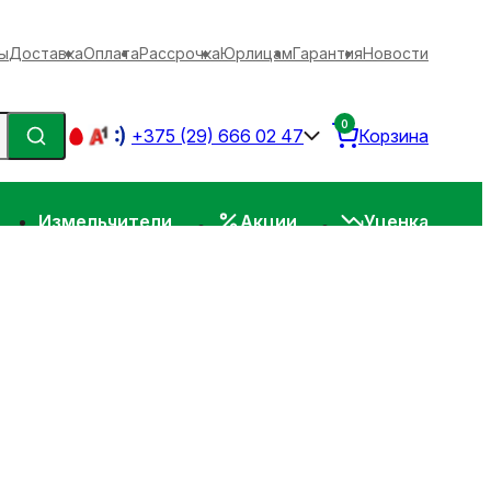
ы
Доставка
Оплата
Рассрочка
Юрлицам
Гарантия
Новости
0
+375 (29) 666 02 47
Корзина
Измельчители
Акции
Уценка