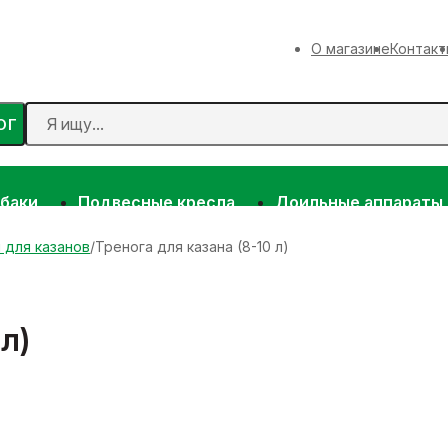
О магазине
Контакт
ОГ
 баки
Подвесные кресла
Доильные аппараты
 для казанов
Тренога для казана (8-10 л)
л)