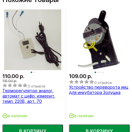
110.00 р.
109.00 р.
115.00 р.
0 отзывов
0 отзывов
Устройство переворота яиц
Терморегулятор аналог.
для инкубатора Золушка
автомат с цифр. измерит.
темп. 220В, арт. 70
в наличии
в наличии
В КОРЗИНУ
В КОРЗИНУ