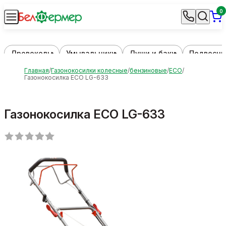
0
Дровоколы
Умывальники
Души и баки
Подвесны
Главная
Газонокосилки колесные
бензиновые
ECO
Газонокосилка ECO LG-633
Газонокосилка ECO LG-633