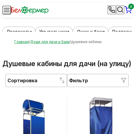
0
Дровоколы
Умывальники
Души и баки
Подвесны
Главная
Души для дачи и баки
душевые кабины
Душевые кабины для дачи (на улицу)
Сортировка
Фильтр