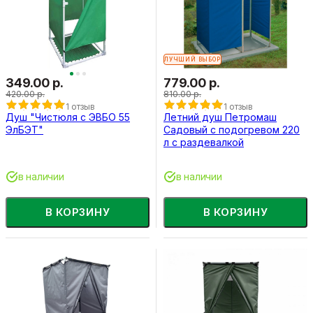
ЛУЧШИЙ ВЫБОР
349.00 р.
779.00 р.
420.00 р.
810.00 р.
1 отзыв
1 отзыв
Душ "Чистюля с ЭВБО 55
Летний душ Петромаш
ЭлБЭТ"
Садовый с подогревом 220
л с раздевалкой
в наличии
в наличии
В КОРЗИНУ
В КОРЗИНУ