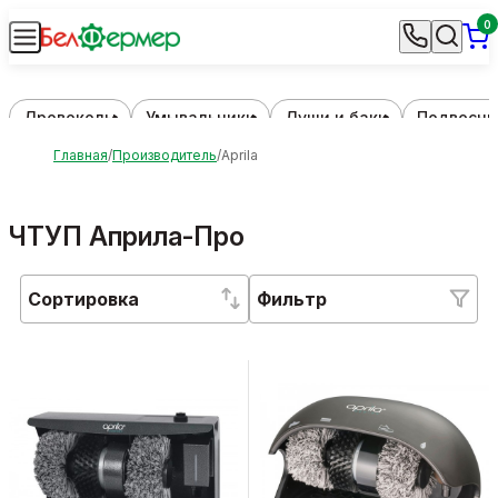
0
Дровоколы
Умывальники
Души и баки
Подвесны
Главная
Производитель
Aprila
ЧТУП Априла-Про
Сортировка
Фильтр