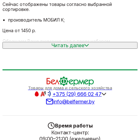
Сейчас отображены товары согласно выбранной
сортировке.
производитель МОБИЛ К;
Цена от 1450 р.
Обращаем Ваше внимание, что с таким набором
Читать далее
параметров, количество данного товара
осталось 1
.
Так же Вы можете позвонить нам по телефону 666-02-47, и
наши менеджеры с удовольствием проконсультируют и
подберут для Вас оптимальный вариант.
Выбирая продукцию в нашем интернет-магазине, Вы всегда
будете уверены в качестве приобретенного товара, а мы
всегда будем рады видеть Вас снова.
Товары для дома и сельского хозяйства
+375 (29) 666 02 47
Всегда Ваш "
БелФермер
"
info@belfermer.by
Время работы
Контакт-центр:
09:00–21:00 (ежедневно)