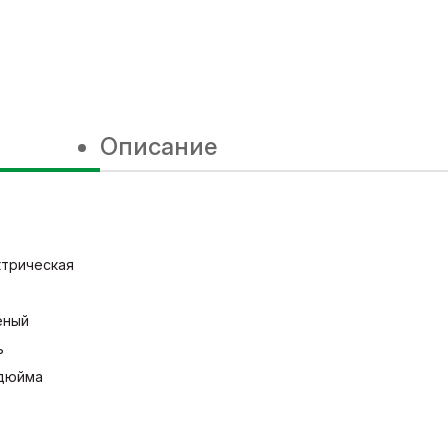
Описание
ктрическая
еный
ь
 дюйма