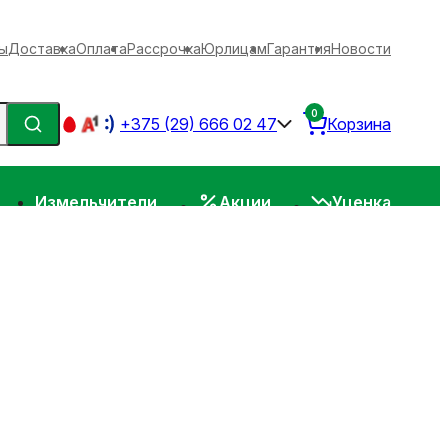
ы
Доставка
Оплата
Рассрочка
Юрлицам
Гарантия
Новости
0
+375 (29) 666 02 47
Корзина
Измельчители
Акции
Уценка