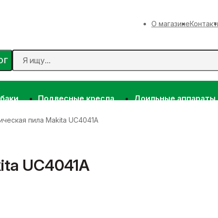
О магазине
Контакт
ОГ
 баки
Подвесные кресла
Доильные аппараты
ическая пила Makita UC4041A
ita UC4041A