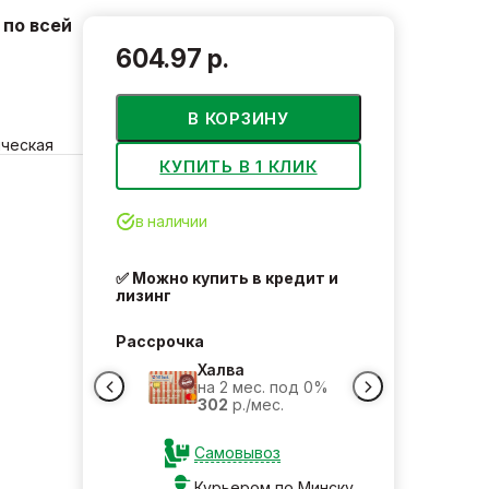
по всей
604.97 р.
В КОРЗИНУ
ическая
КУПИТЬ В 1 КЛИК
в наличии
✅ Можно купить в кредит и
лизинг
Рассрочка
Халва
на 2 мес. под 0%
302
р./мес.
Самовывоз
Курьером по Минску