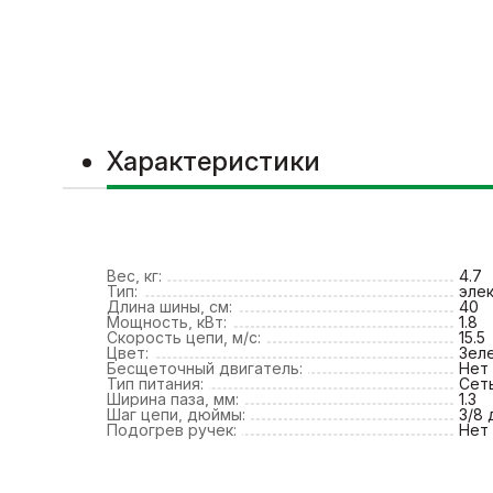
Характеристики
Вес, кг:
4.7
Тип:
эле
Длина шины, см:
40
Мощность, кВт:
1.8
Скорость цепи, м/с:
15.5
Цвет:
Зел
Бесщеточный двигатель:
Нет
Тип питания:
Сет
Ширина паза, мм:
1.3
Шаг цепи, дюймы:
3/8
Подогрев ручек:
Нет