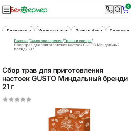
0
Дровоколы
Умывальники
Души и баки
Подвесны
Главная
Самогоноварение
Травы и специи
Сбор трав для приготовления настоек GUSTO Миндальный
бренди 21 г
Сбор трав для приготовления
настоек GUSTO Миндальный бренди
21 г