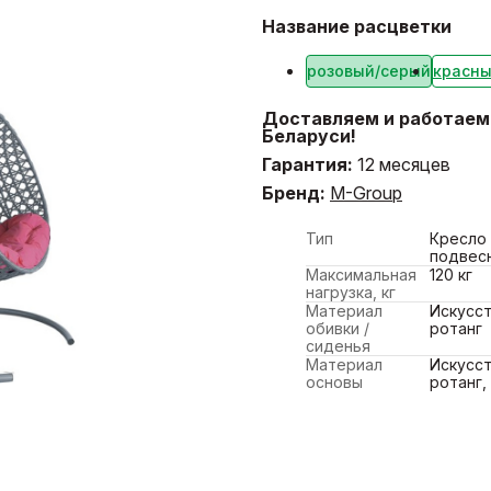
Название расцветки
розовый/серый
красн
Доставляем и работаем 
Беларуси!
Гарантия:
12 месяцев
Бренд:
M-Group
Тип
Кресло
подвес
Максимальная
120 кг
нагрузка, кг
Материал
Искусс
обивки /
ротанг
сиденья
Материал
Искусс
основы
ротанг,