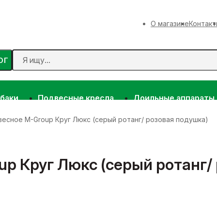
О магазине
Контакт
ОГ
 баки
Подвесные кресла
Доильные аппараты
есное M-Group Круг Люкс (серый ротанг/ розовая подушка)
p Круг Люкс (серый ротанг/