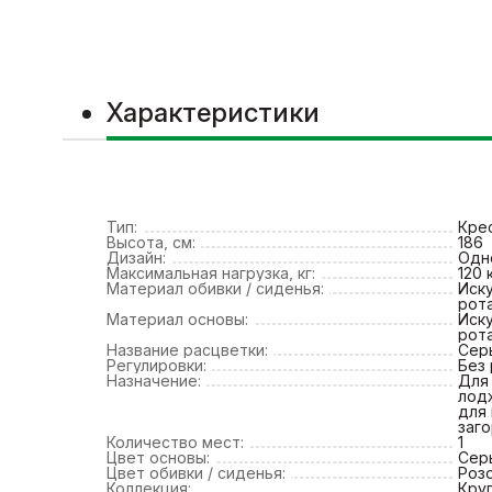
Характеристики
Тип:
Кре
Высота, см:
186
Дизайн:
Одн
Максимальная нагрузка, кг:
120 
Материал обивки / сиденья:
Иск
рот
Материал основы:
Иск
рота
Название расцветки:
Сер
Регулировки:
Без
Назначение:
Для 
лод
для
заг
Количество мест:
1
Цвет основы:
Сер
Цвет обивки / сиденья:
Роз
Коллекция:
Круг