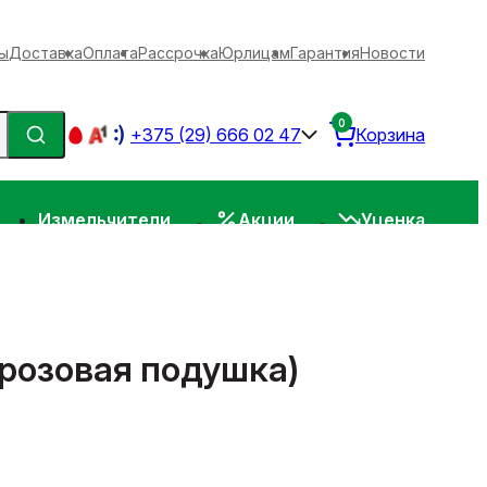
ы
Доставка
Оплата
Рассрочка
Юрлицам
Гарантия
Новости
0
+375 (29) 666 02 47
Корзина
Измельчители
Акции
Уценка
 розовая подушка)