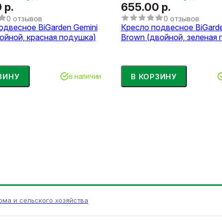
 р.
655.00 р.
0 отзывов
0 отзывов
одвесное BiGarden Gemini
Кресло подвесное BiGarde
войной, красная подушка)
Brown (двойной, зеленая
ЗИНУ
В КОРЗИНУ
в наличии
ома и сельского хозяйства