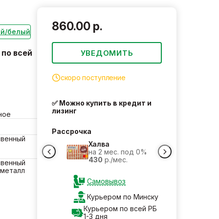
860.00 р.
ый/белый
по всей
УВЕДОМИТЬ
скоро поступление
✅ Можно купить в кредит и
лизинг
ное
Рассрочка
твенный
Халва
на 2 мес. под 0%
430
р./мес.
твенный
 металл
Самовывоз
Курьером по Минску
Курьером по всей РБ
1-3 дня