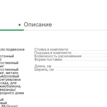
Описание
сло подвесное
Стойка в комплекте:
Подушка в комплекте:
отонный
Возможность раскачивания:
кг
Форма поставки:
усственный
анг
Длина, см:
усственный
Ширина, см:
нг, металл
ый/розовый
 регулировок
сада, для
жии/балкона,
 веранды/
ородного дома
ый
овый
 (M-Group)