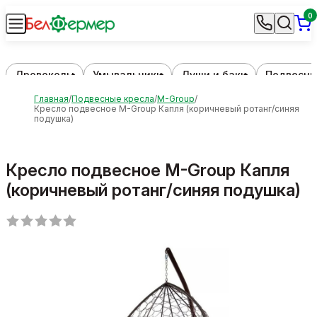
0
Дровоколы
Умывальники
Души и баки
Подвесны
Главная
Подвесные кресла
M-Group
Кресло подвесное M-Group Капля (коричневый ротанг/синяя
подушка)
Кресло подвесное M-Group Капля
(коричневый ротанг/синяя подушка)