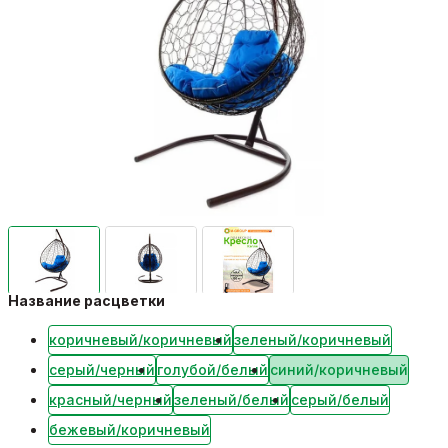
Название расцветки
коричневый/коричневый
зеленый/коричневый
серый/черный
голубой/белый
синий/коричневый
красный/черный
зеленый/белый
серый/белый
бежевый/коричневый