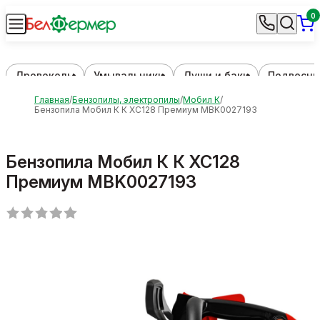
0
Дровоколы
Умывальники
Души и баки
Подвесны
Главная
Бензопилы, электропилы
Мобил К
Бензопила Мобил К К XC128 Премиум MBK0027193
Бензопила Мобил К К XC128
Премиум MBK0027193