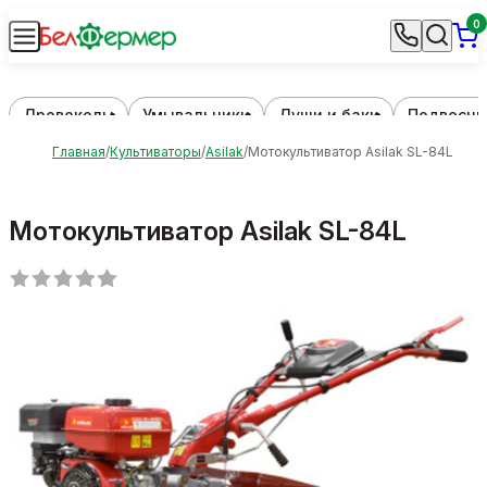
0
Дровоколы
Умывальники
Души и баки
Подвесны
Главная
Культиваторы
Asilak
Мотокультиватор Asilak SL-84L
Мотокультиватор Asilak SL-84L