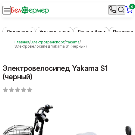
0
Дровоколы
Умывальники
Души и баки
Подвесны
Главная
Электротранспорт
Yakama
Электровелосипед Yakama S1 (черный)
Электровелосипед Yakama S1
(черный)