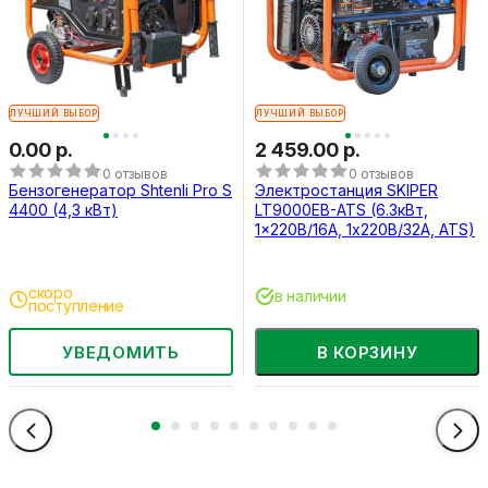
ЛУЧШИЙ ВЫБОР
ЛУЧШИЙ ВЫБОР
0.00 р.
2 459.00 р.
0 отзывов
0 отзывов
Бензогенератор Shtenli Pro S
Электростанция SKIPER
4400 (4,3 кВт)
LT9000EB-ATS (6.3кВт,
1x220В/16А, 1х220В/32А, ATS)
скоро
в наличии
поступление
УВЕДОМИТЬ
В КОРЗИНУ