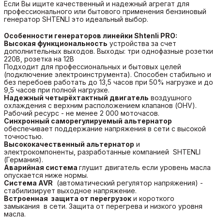
Если Вы ищите качественный и надежный агрегат для
профессионального или бытового применения бензиновый
генератор SHTENLI это идеальный выбор.
Особенности генераторов линейки Shtenli PRO:
Высокая функциональность
устройства за счет
дополнительных выходов. Выходы: три однофазные розетки
220В, розетка на 12В
Подходит для профессиональных и бытовых целей
(подключение электроинструмента). Способен стабильно и
без перебоев работать до 13,5 часов при 50% нагрузке и до
9,5 часов при полной нагрузке.
Надежный четырёхтактный двигатель
воздушного
охлаждения с верхним расположением клапанов (OHV).
Рабочий ресурс - не менее 2 000 моточасов.
Синхронный саморегулируемый альтернатор
обеспечивает поддержание напряжения в сети с высокой
точностью.
Высококачественный альтернатор
и
электрокомпоненты, разработанные компанией SHTENLI
(Германия).
Аварийная система
глушит двигатель если уровень масла
опускается ниже нормы.
Система AVR
(автоматический регулятор напряжения) -
стабилизирует выходное напряжение.
Встроенная защита от перегрузок
и короткого
замыкания в сети. Защита от перегрева и низкого уровня
масла.