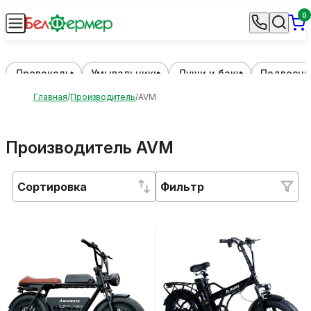
0
Дровоколы
Умывальники
Души и баки
Подвесны
Главная
Производитель
AVM
Производитель AVM
Сортировка
Фильтр